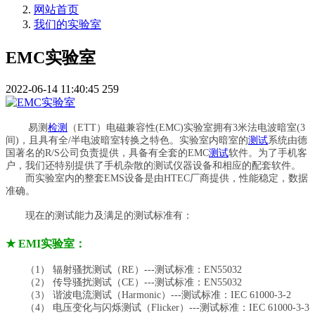
网站首页
我们的实验室
EMC实验室
2022-06-14 11:40:45
259
易测
检测
（ETT
）电磁兼容性(EMC)实验室拥有3米法电波暗室(3
间)，且具有全/半电波暗室转换之特色。实验室内暗室的
测试
系统由德
国著名的R/S公司负责提供，具备有全套的EMC
测试
软件。为了手机客
户，我们还特别提供了手机杂散的测试仪器设备和相应的配套软件。
而实验室内的整套
EMS设备是由HTEC厂商提供，性能稳定，数据
准确。
现在的测试能力及满足的测试标准有：
★
EMI实验室：
（
1） 辐射骚扰测试（RE）---测试标准：EN55032
（
2） 传导骚扰测试（CE）---测试标准：EN55032
（
3） 谐波电流测试（Harmonic）---测试标准：IEC 61000-3-2
（
4） 电压变化与闪烁测试（Flicker）---测试标准：IEC 61000-3-3