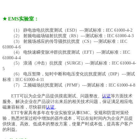
★
EMS实验室：
（
1） 静电放电抗扰度测试（ESD）---测试标准：IEC 61000-4-2
（
2） 射频电磁场辐射抗扰度（RS）---测试标准：IEC 61000-4-3
（
3） 射频场感应的传导骚扰抗扰度（CS）---测试标准：IEC
61000-4-6
（
4） 电快速瞬变脉冲群抗扰度测试（EFT）---测试标准：IEC
61000-4-4
（
5） 浪涌（冲击）抗扰度（SURGE）---测试标准：IEC 61000-4-
5
（
6） 电压暂降，短时中断和电压变化抗扰度测试（DIP）---测试
标准：IEC 61000-4-11
（
7） 工频磁场抗扰度测试（PFMF）---测试标准：IEC 61000-4-8
ETT
可以为企业产品提供摸底测试、问题整改、
认证
等方面技术
服务。解决企业在产品设计出来后的相关技术问题，保证满足相应电
磁兼容标准，尽快获得
认证
。
ETT
专家具有多年在专业实验室从事EMC、安规和防雷对策经
验，熟悉对策过程中增加的器件成本，可以在短时间内为企业产品提
供快速、高效、低成本的整改方案，使量产时成本低，提高客户客户
的利益。