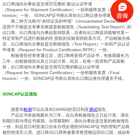
出口商须向办事处提交填写完整的 船运认证申请
（Request for Shipment Certification）一份和最终发票（Final
Invoice）一份。 SONCAP证书将出具给出口商以便办理通关手续。
第二种方法称为“未经证实的申报”（Unsuantiated Declaration）,
适用于不能提交有事实根据是检验报告
（Suantiating Test Report）的
出口商。出口商须与办事处取得联系，后者向出口商提供能够对某一
特定管制产品进行检验的经 授权的实验室的联系方式。产品检验合格
后，出口商须向办事处提交检验报告（Test Report）一份和产品认证
申请表（Request for Product Certification,RFPC）一份。
检验报告经审查通过后，进口商将获得产品证书，有效期最长为
三年，自检验报告出具之日起计算。此后，在每一批管制产品装船
前，出口商须向办事处提交填写完整的船运认证申请
（Request for Shipment Certification）一份和最终发票（Final
Invoice）一份。SONCAP证书将出具给出口商以便办理通关手续。
SONCAP认证须知
德普华
检测
可以出具IEC60950的尼日利亚
测试
报告。
产品证书有效期最长为三年，自出具检验报告之日起计算。请在
到期日前办理证书展期。办理展期时，请向办事处提交新的检验报告
一份，到达尼日利亚港口但未办理必需的SONCAP证书的管制产品将
被拒绝清关入境。进口商/出口商将被要求将货物运回出口国，或由有