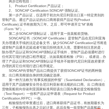
两步过程包括：
1、 Product Certification:产品认证；
2、 SONCAP Certification:SONCAP 强制认证。
第一步产品认证，仅适用于初次向尼日利亚出口某一特定类别的
管制产品。通过产品认证的出口商将获得产品证书(Product
Certificate),证书有效期为三年。之后，即可申请开立“M”表格
（Form “M”）。
第二步SONCAP强制认证，适用于某一批装船前货物。
SONCAP证书（SONCAP Certificatie）是管制产品在尼日利亚海
关办理通关手续的法定必备文书，缺少SONCAP Certification证书将造
成管制产品通关迟延或者可能贝拒绝清关入境。需要特别注意的是，
除办理产品认证和SONCAP强制认证手续外，管制产品必须通时进行
任何其它现行的进口程序规定，比如装船前检验（PSI）。或者说，办
理了产品认证和SONCAP强制认证手续并不能替代尼日利亚政府要求
办理的其它任何现行进口程序规定。
SONCAP向管制产品出口商提供了获得SONCAP证书的两种颁
发。出口商克根据自身的情况确定选择。
第一种方法称为“有事实根据的申报”（Suantiated Declaration）,
适用于其产品能够安全符合尼日利亚标准法规的出口商。出 口商须在
货物装船前向你诶利亚国家标准局驻该出口国办事处提交检验报告
（Test Report）一份和产品认证申请表（Request for Product
Certification,RFPC）一份。
检验报告经审查通过后，进口商将获得产品证书，有效期最长为
三年，子检验报告出具之日起计算。此后在每一批管制产品装船前，