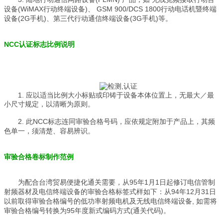
设备(WiMAX行动终端设备)、 GSM 900/DCS 1800行动电话机暨终端
设备(2G手机)、第三代行动通信终端设备(3G手机)等。
NCC认证标志比例说明
1. 应以适当比例大小标贴或印铸于设备本体位置上，无最大／最
小尺寸规定，以清晰为原则。
2. 此NCC标志连同审验合格号码，应依规定附加于产品上，其频
色单一，须清楚、容易辨识。
审验合格卷标制作范例
为配合台湾贸易便捷化通关需要，从95年1月1日起修订电信管制
射频器材及电信终端设备的审验合格标签式样如下：从94年12月31日
以前取得审验合格编号的低功率射频电机及无线电信终端设备, 如需将
审验合格编号转换为95年度新式编码方式(通关代码)。