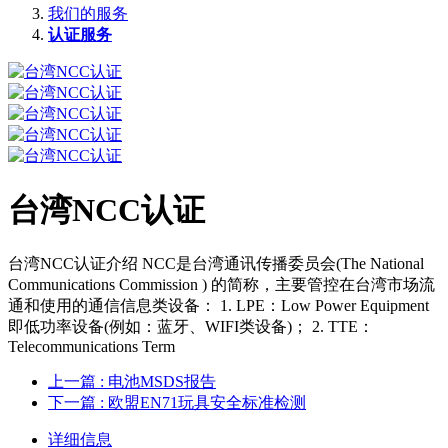
我们的服务
认证服务
台湾NCC认证
台湾NCC认证介绍 NCC是台湾通讯传播委员会(The National
Communications Commission ) 的简称，主要管控在台湾市场流
通和使用的通信信息类设备： 1. LPE：Low Power Equipment
即低功率设备(例如：蓝牙、WIFI类设备)； 2. TTE：
Telecommunications Term
上一篇
: 电池MSDS报告
下一篇
: 欧盟EN71玩具安全标准检测
详细信息