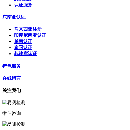
认证服务
东南亚认证
马来西亚注册
印度尼西亚认证
越南认证
泰国认证
菲律宾认证
特色服务
在线留言
关注我们
微信咨询