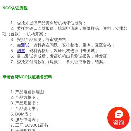
NCC认证流程
1、委托方提供产品资料给机构评估报价；
2、委托方确认回签报价，填写申请表，提供样品、资料，安排款
项（首款），机构开案；
3、安排产品预测，并审核资料；
4、如
测试
、资料存在问题，安排整改、重测，直至合格；
5、
测试
、资料合格后，发证机构进行目击测试；
6、目击测试完成后，发证机构出具测试报告，并发证；
7、委托方付清款项（尾款），拿到证书报告，结案。
申请台湾NCC认证准备资料
1. 产品电路原理图；
2. 产品方框图；
3. 产品规格书；
4. 产品说明书；
5. BOM表；
6. 服务申请表；
7. 工厂ISO9001证书；
8. 天线规格书。