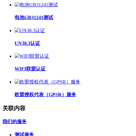
电池GB31241测试
UN38.3认证
WIFI联盟认证
欧盟授权代表（GPSR）服务
关联内容
我们的服务
测试服务