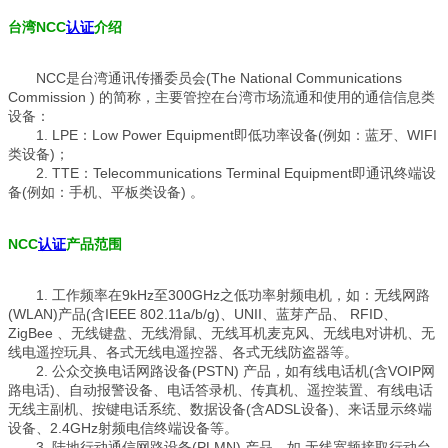
台湾NCC
认证
介绍
NCC是台湾通讯传播委员会(The National Communications
Commission ) 的简称，主要管控在台湾市场流通和使用的通信信息类
设备：
1. LPE：Low Power Equipment即低功率设备(例如：蓝牙、WIFI
类设备)；
2. TTE：Telecommunications Terminal Equipment即通讯终端设
备(例如：手机、平板类设备) 。
NCC
认证
产品范围
1. 工作频率在9kHz至300GHz之低功率射频电机，如：无线网路
(WLAN)产品(含IEEE 802.11a/b/g)、UNII、蓝芽产品、 RFID、
ZigBee 、无线键盘、无线滑鼠、无线耳机麦克风、无线电对讲机、无
线电遥控玩具、各式无线电遥控器、各式无线防盗器等。
2. 公众交换电话网路设备(PSTN) 产品，如有线电话机(含VOIP网
路电话)、自动报警设备、电话答录机、传真机、遥控装置、有线电话
无线主副机、按键电话系统、数据设备(含ADSL设备)、来话显示终端
设备、2.4GHz射频电信终端设备等。
3. 陆地行动通信网路设备(PLMN) 产品，如 无线宽频接取行动台